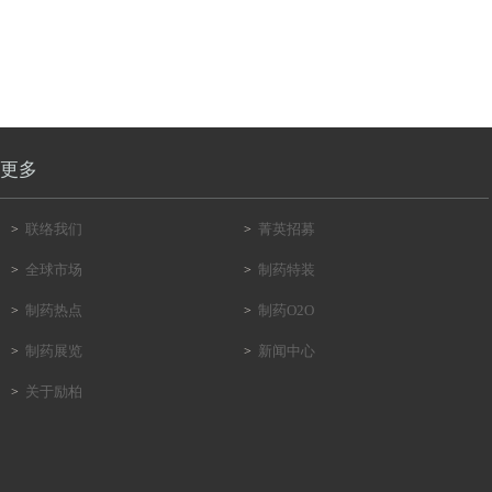
更多
联络我们
菁英招募
>
>
全球市场
制药特装
>
>
制药热点
制药O2O
>
>
制药展览
新闻中心
>
>
关于励柏
>