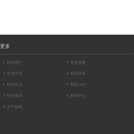
更多
联络我们
菁英招募
>
>
全球市场
制药特装
>
>
制药热点
制药O2O
>
>
制药展览
新闻中心
>
>
关于励柏
>