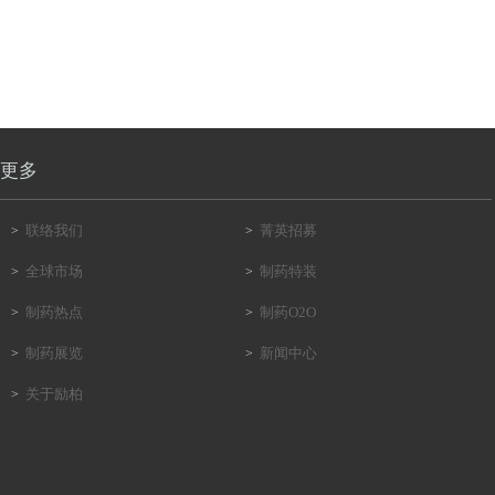
更多
联络我们
菁英招募
>
>
全球市场
制药特装
>
>
制药热点
制药O2O
>
>
制药展览
新闻中心
>
>
关于励柏
>